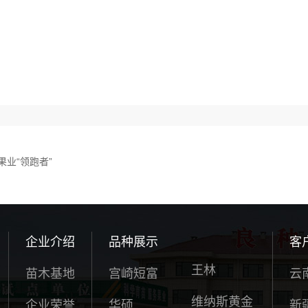
业“领跑者”
企业介绍
品种展示
客
王林
苗木基地
宫崎短富
云
维纳斯黄金
企业荣誉
华硕
新