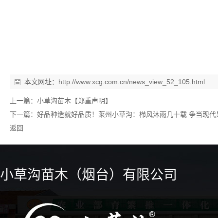
本文网址：
http://www.xcg.com.cn/news_view_52_105.html
上一篇：
小草沟苗木【郑重声明】
下一篇：
好品种造就好品质！莱州小草沟：栉风沐雨几十载 争当现代果
返回
小草沟苗木（烟台）有限公司