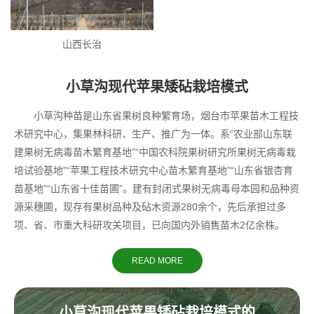
山西长治
小草沟现代苹果矮砧栽培模式
小草沟种苗是山东省果树良种繁育场，烟台市苹果苗木工程技
术研究中心，集果林科研、生产、推广为一体。系“农业部山东联
建果树无病毒苗木繁育基地”“中国农科院果树研究所果树无病毒栽
培试验基地”“苹果工程技术研究中心苗木繁育基地”“山东省银杏育
苗基地”“山东省十佳苗圃”。建有封闭式果树无病毒母本园和品种资
源采穗圃，现存有果树品种及砧木资源280余个，先后承担过多
项、省、市重大科研攻关项目，已向国内外销售苗木2亿余株。
READ MORE
小草沟现代苹果矮砧栽培模式的